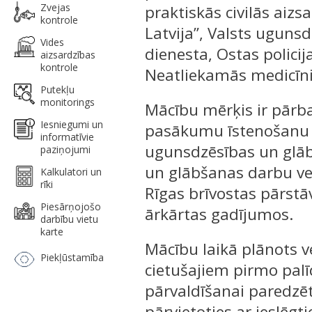
Zvejas
praktiskās civilās aizs
kontrole
Latvija”, Valsts uguns
Vides
dienesta, Ostas policija
aizsardzības
kontrole
Neatliekamās medicīnis
Putekļu
monitorings
Mācību mērķis ir pārba
Iesniegumi un
pasākumu īstenošanu 
informatīvie
ugunsdzēsības un glā
paziņojumi
un glābšanas darbu vei
Kalkulatori un
rīki
Rīgas brīvostas pārst
Piesārņojošo
ārkārtas gadījumos.
darbību vietu
karte
Mācību laikā plānots 
Piekļūstamība
cietušajiem pirmo palīd
pārvaldīšanai paredzēt
pārvietoties ar ieslēg