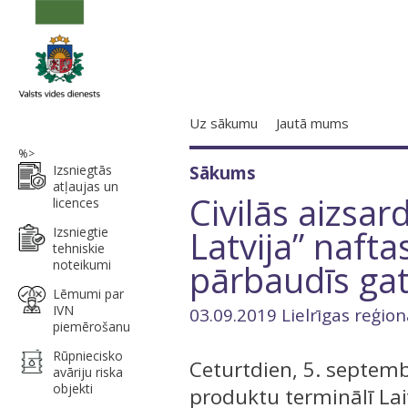
Uz sākumu
Jautā mums
%>
Izsniegtās
Sākums
atļaujas un
Civilās aizsa
licences
Latvija” naft
Izsniegtie
tehniskie
noteikumi
pārbaudīs gata
Lēmumi par
IVN
03.09.2019 Lielrīgas reģion
piemērošanu
Rūpniecisko
Ceturtdien, 5. septembr
avāriju riska
objekti
produktu terminālī Laiv