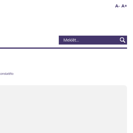
A-
A+
konstatēto