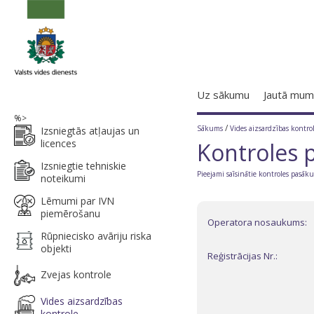
Uz sākumu
Jautā mum
%>
/
Sākums
Vides aizsardzības kontro
Izsniegtās atļaujas un
licences
Kontroles 
Izsniegtie tehniskie
Pieejami saīsinātie kontroles pasā
noteikumi
Lēmumi par IVN
piemērošanu
Operatora nosaukums:
Rūpniecisko avāriju riska
objekti
Reģistrācijas Nr.:
Zvejas kontrole
Vides aizsardzības
kontrole