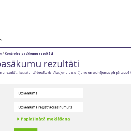
s
/
le
Kontroles pasākumu rezultāti
pasākumu rezultāti
kumu rezultāti, kas satur pārbaudīto darbības jomu uzskaitījumu un secinājumus pār pārbaudē 
⮞ Paplašinātā meklēšana