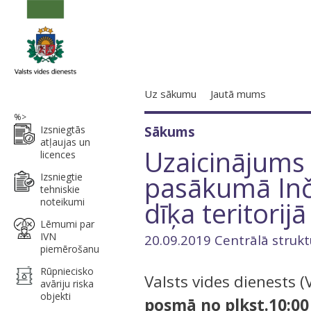
Uz sākumu
Jautā mums
%>
Izsniegtās
Sākums
atļaujas un
Uzaicinājums 
licences
pasākumā Inč
Izsniegtie
tehniskie
noteikumi
dīķa teritorij
Lēmumi par
IVN
20.09.2019 Centrālā strukt
piemērošanu
Rūpniecisko
Valsts vides dienests 
avāriju riska
objekti
posmā no plkst.10:00 