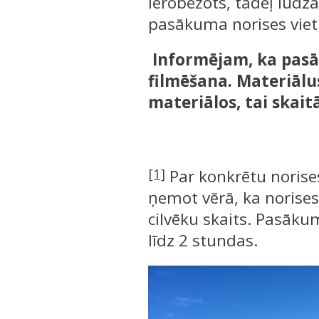
ierobežots, tādēļ lūdza
pasākuma norises viet
Informējam, ka pasā
filmēšana. Materiālu
materiālos, tai skaitā
[1]
Par konkrētu norises 
ņemot vērā, ka norises 
cilvēku skaits. Pasāku
līdz 2 stundas.