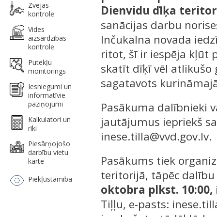
Zvejas
Dienvidu dīķa teritor
kontrole
sanācijas darbu noris
Vides
Inčukalna novada iedzī
aizsardzības
kontrole
ritot, šī ir iespēja kļ
Putekļu
skatīt dīķī vēl atlikuš
monitorings
sagatavots kurināmajā
Iesniegumi un
informatīvie
paziņojumi
Pasākuma dalībnieki v
jautājumus iepriekš sa
Kalkulatori un
rīki
inese.tilla@vvd.gov.lv.
Piesārņojošo
darbību vietu
Pasākums tiek organiz
karte
teritorijā, tāpēc dalī
Piekļūstamība
oktobra plkst. 10:00,
Tiļļu, e-pasts: inese.ti