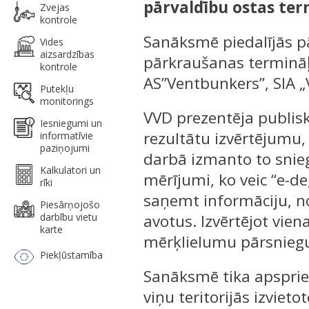
pārvaldību ostas ter
Zvejas
kontrole
Sanāksmē piedalījās p
Vides
aizsardzības
pārkraušanas termināļi
kontrole
AS”Ventbunkers”, SIA „
Putekļu
monitorings
VVD prezentēja publisk
Iesniegumi un
rezultātu izvērtējumu,
informatīvie
paziņojumi
darbā izmanto to snie
Kalkulatori un
mērījumi, ko veic “e-de
rīki
saņemt informāciju, n
Piesārņojošo
darbību vietu
avotus. Izvērtējot vie
karte
mērķlielumu pārsniegum
Piekļūstamība
Sanāksmē tika apsprie
viņu teritorijās izvie