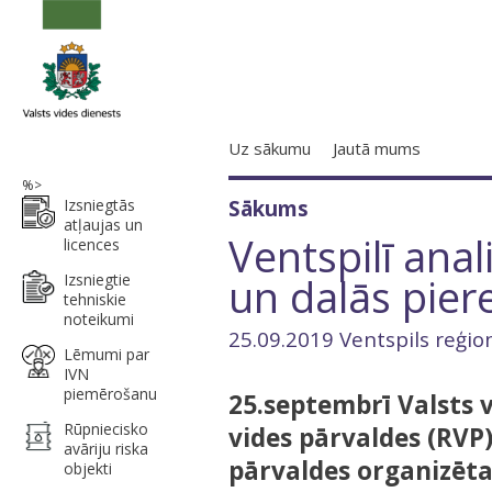
Uz sākumu
Jautā mums
%>
Izsniegtās
Sākums
atļaujas un
Ventspilī ana
licences
un dalās pier
Izsniegtie
tehniskie
noteikumi
25.09.2019 Ventspils reģio
Lēmumi par
IVN
piemērošanu
25.septembrī Valsts v
Rūpniecisko
vides pārvaldes (RVP) 
avāriju riska
pārvaldes organizēt
objekti