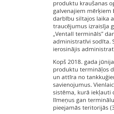
produktu kraušanas op
galvenajiem mērķiem bi
darbību siltajos laika
traucējumus izraisīja g
„Ventall termināls” darb
administratīvi sodīta. 
ierosinājis administra
Kopš 2018. gada jūnija 
produktu termināļos d
un attīra no tankkuģie
savienojumus. Vienlai
sistēma, kurā iekļauti 
līmeņus gan terminālu t
pieejamās teritorijās (