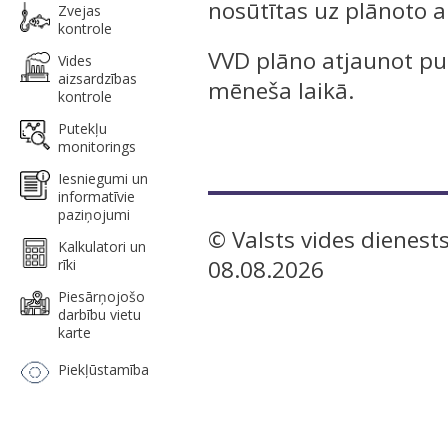
nosūtītas uz plānoto a
Zvejas
kontrole
VVD plāno atjaunot pu
Vides
aizsardzības
mēneša laikā.
kontrole
Putekļu
monitorings
Iesniegumi un
informatīvie
paziņojumi
© Valsts vides dienests
Kalkulatori un
08.08.2026
rīki
Piesārņojošo
darbību vietu
karte
Piekļūstamība