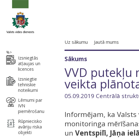
Uz sākumu
Jautā mums
%>
Izsniegtās
Sākums
atļaujas un
VVD putekļu m
licences
veikta plānot
Izsniegtie
tehniskie
noteikumi
05.09.2019 Centrālā strukt
Lēmumi par
IVN
piemērošanu
Informējam, ka Valsts
Rūpniecisko
monitoringa mērīšanas
avāriju riska
un
Ventspilī, Jāņa ielā
objekti