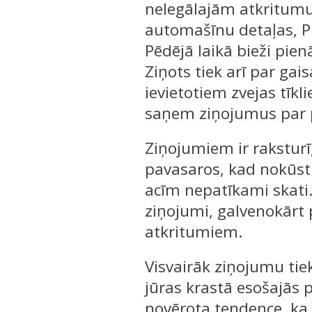
nelegālajām atkritumu 
automašīnu detaļas, P
Pēdējā laikā bieži pie
Ziņots tiek arī par ga
ievietotiem zvejas tīkl
saņem ziņojumus par
Ziņojumiem ir raksturī
pavasaros, kad nokūst 
acīm nepatīkami skati.
ziņojumi, galvenokārt
atkritumiem.
Visvairāk ziņojumu tie
jūras krastā esošajās p
novērota tendence, k