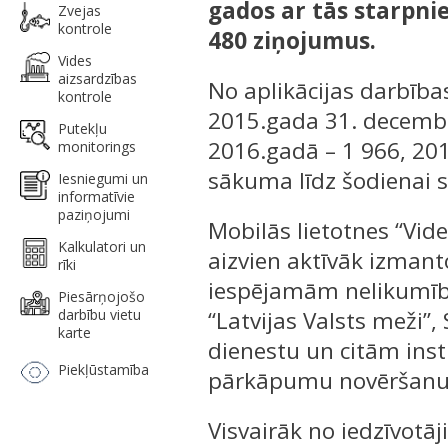
gados ar tās starpnie
Zvejas
kontrole
480 ziņojumus.
Vides
aizsardzības
No aplikācijas darbība
kontrole
2015.gada 31. decembr
Putekļu
2016.gadā – 1 966, 20
monitorings
sākuma līdz šodienai s
Iesniegumi un
informatīvie
paziņojumi
Mobilās lietotnes “Vid
Kalkulatori un
aizvien aktīvāk izmant
rīki
iespējamām nelikumībā
Piesārņojošo
darbību vietu
“Latvijas Valsts meži”,
karte
dienestu un citām ins
Piekļūstamība
pārkāpumu novēršanu
Visvairāk no iedzīvotā