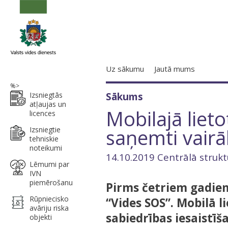
Uz sākumu
Jautā mums
%>
Izsniegtās
Sākums
atļaujas un
Mobilajā liet
licences
saņemti vairā
Izsniegtie
tehniskie
noteikumi
14.10.2019 Centrālā strukt
Lēmumi par
IVN
piemērošanu
Pirms četriem gadiem
Rūpniecisko
“Vides SOS”. Mobilā l
avāriju riska
sabiedrības iesaistīš
objekti