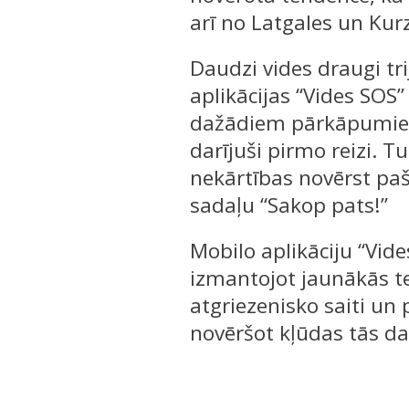
arī no Latgales un Ku
Daudzi vides draugi tr
aplikācijas “Vides SOS”
dažādiem pārkāpumiem p
darījuši pirmo reizi. 
nekārtības novērst pa
sadaļu “Sakop pats!”
Mobilo aplikāciju “Vides
izmantojot jaunākās te
atgriezenisko saiti un 
novēršot kļūdas tās da