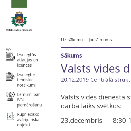
Uz sākumu
Jautā mums
%>
Izsniegtās
Sākums
atļaujas un
Valsts vides 
licences
Izsniegtie
20.12.2019 Centrālā strukt
tehniskie
noteikumi
Lēmumi par
Valsts vides dienesta 
IVN
darba laiks svētkos:
piemērošanu
Rūpniecisko
23.decembris 8:30-1
avāriju riska
objekti