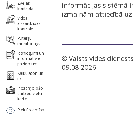
Zvejas
informācijas sistēmā i
kontrole
izmaiņām attiecībā uz
Vides
aizsardzības
kontrole
Putekļu
monitorings
Iesniegumi un
© Valsts vides dienests
informatīvie
paziņojumi
09.08.2026
Kalkulatori un
rīki
Piesārņojošo
darbību vietu
karte
Piekļūstamība