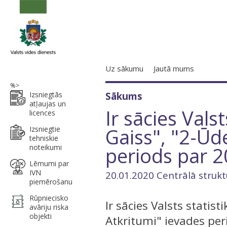
Uz sākumu
Jautā mums
%>
Izsniegtās
Sākums
atļaujas un
Ir sācies Vals
licences
Gaiss", "2-Ūd
Izsniegtie
tehniskie
noteikumi
periods par 
Lēmumi par
IVN
20.01.2020 Centrālā strukt
piemērošanu
Rūpniecisko
Ir sācies Valsts statis
avāriju riska
objekti
Atkritumi" ievades per