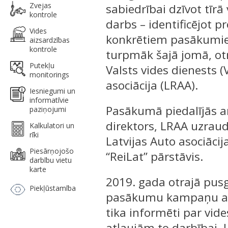
Zvejas
sabiedrībai dzīvot tīrā
kontrole
darbs – identificējot p
Vides
konkrētiem pasākumiem,
aizsardzības
kontrole
turpmāk šajā jomā, otr
Putekļu
Valsts vides dienests 
monitorings
asociācija (LRAA).
Iesniegumi un
informatīvie
Pasākumā piedalījās ar
paziņojumi
direktors, LRAA uzraud
Kalkulatori un
rīki
Latvijas Auto asociācij
Piesārņojošo
“ReiLat” pārstāvis.
darbību vietu
karte
2019. gada otrajā pus
Piekļūstamība
pasākumu kampaņu auto
tika informēti par vi
atļaujām to darbībai. 