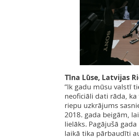
Tīna Lūse, Latvijas 
“Ik gadu mūsu valstī ti
neoficiāli dati rāda, k
riepu uzkrājums sasnie
2018. gada beigām, lai
lielāks. Pagājušā gada
laikā tika pārbaudīti a