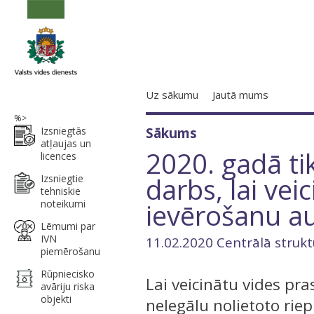
Uz sākumu
Jautā mums
%>
Izsniegtās
Sākums
atļaujas un
2020. gadā ti
licences
darbs, lai vei
Izsniegtie
tehniskie
noteikumi
ievērošanu a
Lēmumi par
IVN
11.02.2020 Centrālā strukt
piemērošanu
Rūpniecisko
Lai veicinātu vides pr
avāriju riska
objekti
nelegālu nolietoto rie