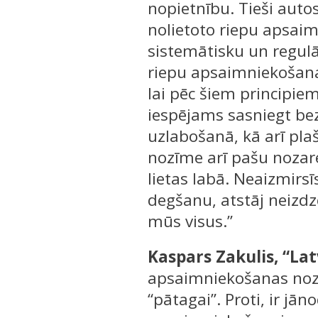
nopietnību. Tieši autos
nolietoto riepu apsaimn
sistemātisku un regulā
riepu apsaimniekošan
lai pēc šiem principiem
iespējams sasniegt bez
uzlabošanā, kā arī pla
nozīme arī pašu nozare
lietas labā. Neaizmirs
degšanu, atstāj neizdz
mūs visus.”
Kaspars Zakulis, “Lat
apsaimniekošanas noza
“pātagai”. Proti, ir jā