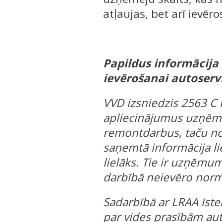
atļaujas, bet arī ievēr
Papildus informācija
ievērošanai autoserv
VVD izsniedzis 2563 C 
apliecinājumus uzņēmu
remontdarbus, taču no
saņemtā informācija li
lielāks. Tie ir uzņēmu
darbībā neievēro norma
Sadarbībā ar LRAA īs
par vides prasībām au