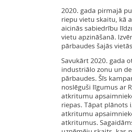
2020. gada pirmajā pus
riepu vietu skaitu, kā 
aicinās sabiedrību līd
vietu apzināšanā. Izvē
pārbaudes šajās vietās
Savukārt 2020. gada ot
industriālo zonu un deg
pārbaudes. Šīs kampaņa
noslēguši līgumus ar R
atkritumu apsaimnieko
riepas. Tāpat plānots 
atkritumu apsaimniek
atkritumus. Sagaidāms
uzņēmēju skaits, kas 