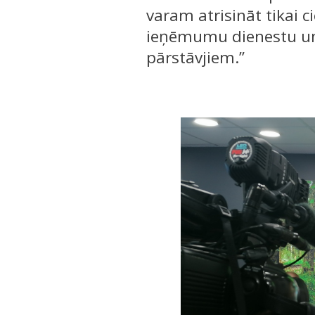
varam atrisināt tikai c
ieņēmumu dienestu un V
pārstāvjiem.”