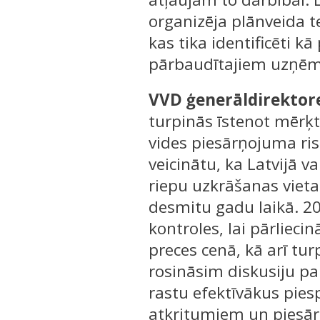
organizēja plānveida
kas tika identificēti 
pārbaudītajiem uzņēm
VVD ģenerāldirektore
turpinās īstenot mērķt
vides piesārņojuma ris
veicinātu, ka Latvijā v
riepu uzkrāšanas vieta
desmitu gadu laikā. 20
kontroles, lai pārlieci
preces cenā, kā arī tu
rosināsim diskusiju p
rastu efektīvākus pie
atkritumiem un piesār