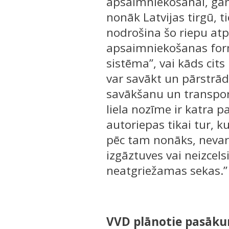
apsaimniekošanai, gan a
nonāk Latvijas tirgū, 
nodrošina šo riepu at
apsaimniekošanas formā
sistēma”, vai kāds cits
var savākt un pārstrād
savākšanu un transpor
liela nozīme ir katra pa
autoriepas tikai tur, ku
pēc tam nonāks, nevar
izgāztuves vai neizcels
neatgriežamas sekas.”
VVD plānotie pasāku