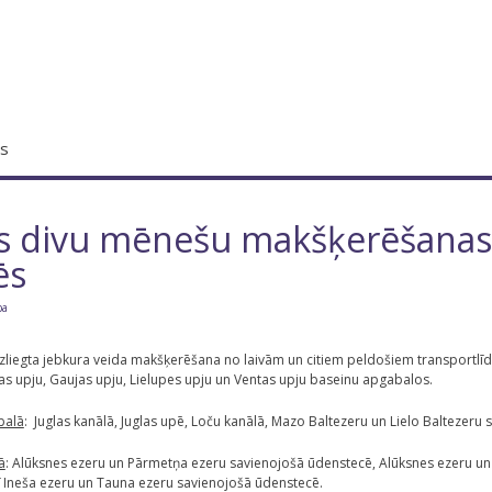
s
s divu mēnešu makšķerēšanas 
ēs
ba
izliegta jebkura veida makšķerēšana no laivām un citiem peldošiem transportlīdze
s upju, Gaujas upju, Lielupes upju un Ventas upju baseinu apgabalos.
balā
: Juglas kanālā, Juglas upē, Loču kanālā, Mazo Baltezeru un Lielo Baltezeru
ā
: Alūksnes ezeru un Pārmetņa ezeru savienojošā ūdenstecē, Alūksnes ezeru u
ī Ineša ezeru un Tauna ezeru savienojošā ūdenstecē.