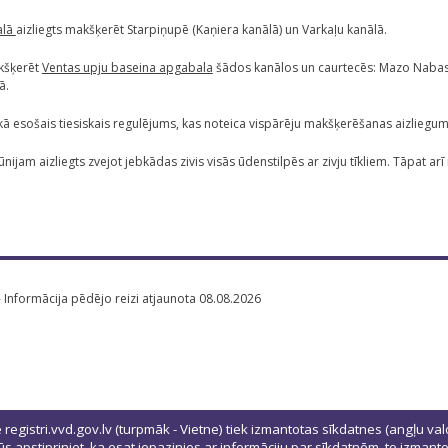
alā
aizliegts makšķerēt Starpiņupē (Kaņiera kanālā) un Varkaļu kanālā.
akšķerēt
Ventas upju baseina apgabala
šādos kanālos un caurtecēs: Mazo Nabas 
ā.
kā esošais tiesiskais regulējums, kas noteica vispārēju makšķerēšanas aizliegu
ūnijam aizliegts zvejot jebkādas zivis visās ūdenstilpēs ar zivju tīkliem. Tāpat arī 
- Informācija pēdējo reizi atjaunota 08.08.2026
ē registri.vvd.gov.lv (turpmāk - Vietne) tiek izmantotas sīkdatnes (angļu val
 jūs apstipriniet, ka esat iepazinies ar informāciju par sīkdatnēm, to izman