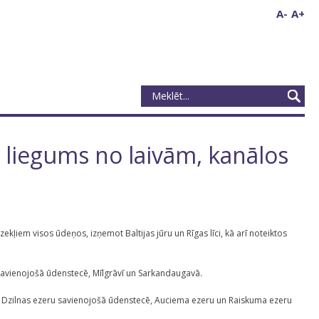
A-
A+
liegums no laivām, kanālos
kļiem visos ūdeņos, izņemot Baltijas jūru un Rīgas līci, kā arī noteiktos
 savienojošā ūdenstecē, Mīlgrāvī un Sarkandaugavā.
n Dzilnas ezeru savienojošā ūdenstecē, Auciema ezeru un Raiskuma ezeru