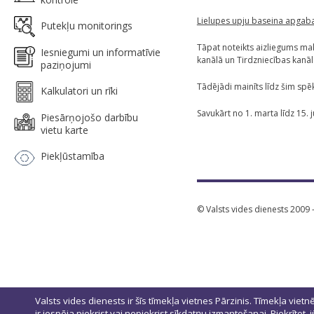
Lielupes upju baseina apgab
Putekļu monitorings
Tāpat noteikts aizliegums m
Iesniegumi un informatīvie
kanālā un Tirdzniecības kanāl
paziņojumi
Tādējādi mainīts līdz šim spē
Kalkulatori un rīki
Savukārt no 1. marta līdz 15. j
Piesārņojošo darbību
vietu karte
Piekļūstamība
© Valsts vides dienests 2009 
Valsts vides dienests ir šīs tīmekļa vietnes Pārzinis. Tīmekļa vietn
ir iespēja piekrist vai nepiekrist sīkdatņu izmantošanai. Piekrītot,