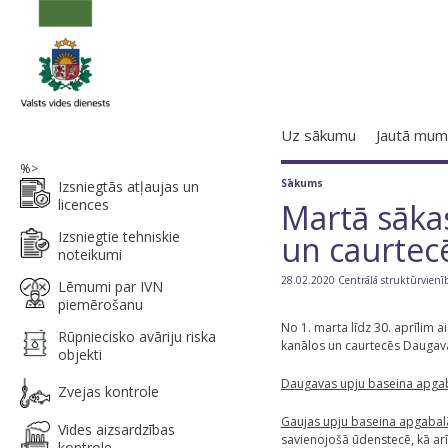
Uz sākumu
Jautā mum
%>
Sākums
Izsniegtās atļaujas un
licences
Martā sāka
Izsniegtie tehniskie
un caurtec
noteikumi
28.02.2020 Centrālā struktūrvienī
Lēmumi par IVN
piemērošanu
No 1. marta līdz 30. aprīlim a
Rūpniecisko avāriju riska
kanālos un caurtecēs Daugava
objekti
Daugavas upju baseina apga
Zvejas kontrole
Gaujas upju baseina apgabal
Vides aizsardzības
savienojošā ūdenstecē, kā ar
kontrole