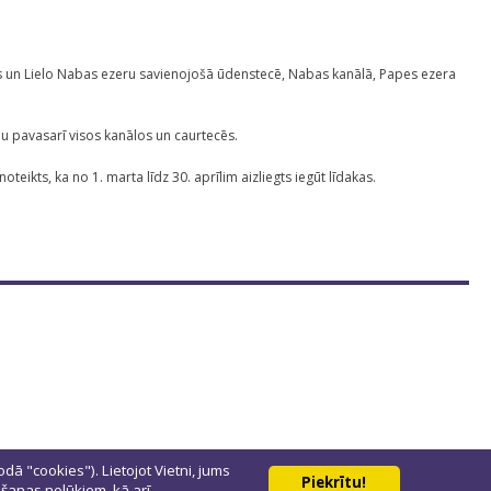
un Lielo Nabas ezeru savienojošā ūdenstecē, Nabas kanālā, Papes ezera
mu pavasarī visos kanālos un caurtecēs.
noteikts, ka no 1. marta līdz 30. aprīlim aizliegts iegūt līdakas.
odā "cookies"). Lietojot Vietni, jums
Piekrītu!
tošanas nolūkiem, kā arī