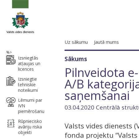
Uz sākumu
Jautā mums
%>
Izsniegtās
Sākums
atļaujas un
Pilnveidota e
licences
A/B kategorij
Izsniegtie
tehniskie
noteikumi
saņemšanai
Lēmumi par
IVN
03.04.2020 Centrālā strukt
piemērošanu
Rūpniecisko
Valsts vides dienests (
avāriju riska
objekti
fonda projektu “Valsts