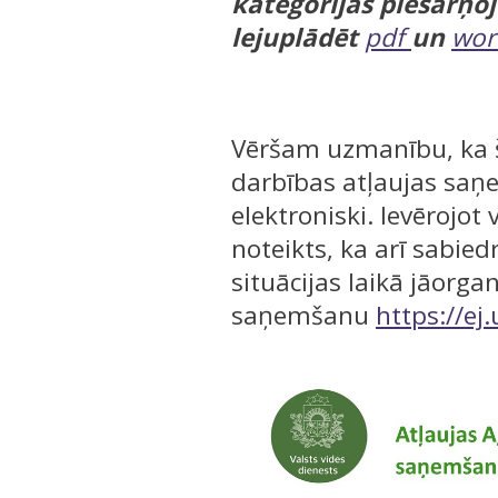
kategorijas piesārņo
lejuplādēt
pdf
un
wo
Vēršam uzmanību, ka š
darbības atļaujas saņe
elektroniski. Ievērojot
noteikts, ka arī sabie
situācijas laikā jāorga
saņemšanu
https://ej