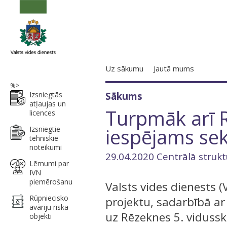
Uz sākumu
Jautā mums
%>
Izsniegtās
Sākums
atļaujas un
Turpmāk arī 
licences
iespējams seko
Izsniegtie
tehniskie
noteikumi
29.04.2020 Centrālā strukt
Lēmumi par
IVN
piemērošanu
Valsts vides dienests 
Rūpniecisko
projektu, sadarbībā ar
avāriju riska
uz Rēzeknes 5. vidussk
objekti