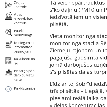
Tā veic nepārtrauktus 
Zvejas
kontrole
sīko daļiņu (PM10 un 
Vides
iedzīvotājiem un visie
aizsardzības
pilsētā.
kontrole
Putekļu
Vieta monitoringa staci
monitorings
monitoringa stacija Rēz
Iesniegumi un
informatīvie
Ziemeļu rajonam un tam
paziņojumi
pagājušā gadsimta vid
Kalkulatori un
rīki
jomā darbojušos uzņēm
šīs pilsētas daļas tur
Piesārņojošo
darbību vietu
karte
Līdz ar to, šobrīd iedzī
Piekļūstamība
trīs pilsētās – Liepājā
pieejami reālā laika d
vidējās koncentrācijas