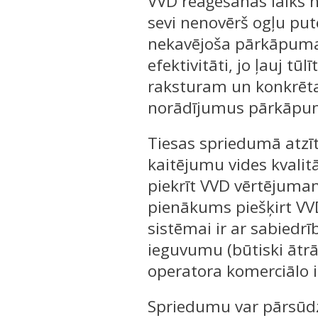
VVD reaģēšanas laiks n
sevi nenovērš ogļu put
nekavējoša pārkāpuma 
efektivitāti, jo ļauj 
raksturam un konkrēta
norādījumus pārkāpum
Tiesas spriedumā atzīt
kaitējumu vides kvalitā
piekrīt VVD vērtējumam
pienākums piešķirt VVD
sistēmai ir ar sabiedrī
ieguvumu (būtiski ātrā
operatora komerciālo 
Spriedumu var pārsūdzē