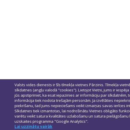
Valsts vides dienests ir šīs tīmekļa vietnes Pārzinis. Tīmekļa vietn
sīkdatnes (angļu valodā "cookies"). Lietojot Vietni, jums ir iespēja
jūs apstipriniet, ka esat iepazinies ar informāciju par sīkdatnēm
informācija tiek nodota trešajām personām. Ja izvēlāties nepiekris
piekrišanu, tad jums nepieciešams veikt izmaiņas savas ierīces 
Sīkdatnes tiek izmantotas, lai nodrošinātu Vietnes obligāto funkcio
varētu veikt satura kvalitātes uzlabošanu un satura pielāgošanu l
uzskaites programma "Google Analytics".
Lai uzzinātu vairāk