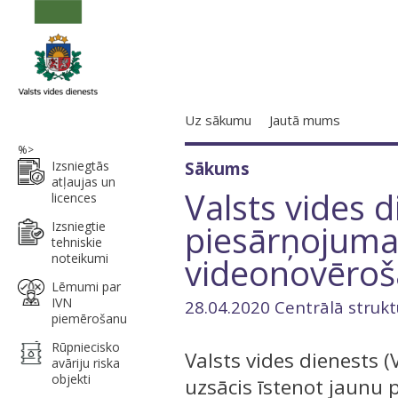
Uz sākumu
Jautā mums
%>
Izsniegtās
Sākums
atļaujas un
Valsts vides d
licences
piesārņojuma k
Izsniegtie
tehniskie
noteikumi
videonovēroša
Lēmumi par
IVN
28.04.2020 Centrālā strukt
piemērošanu
Rūpniecisko
Valsts vides dienests 
avāriju riska
objekti
uzsācis īstenot jaunu 