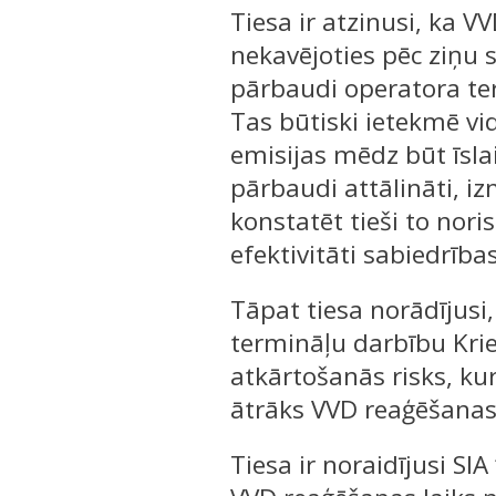
Tiesa ir atzinusi, ka 
nekavējoties pēc ziņu 
pārbaudi operatora ter
Tas būtiski ietekmē vid
emisijas mēdz būt īsla
pārbaudi attālināti, iz
konstatēt tieši to nori
efektivitāti sabiedrība
Tāpat tiesa norādījusi
termināļu darbību Kri
atkārtošanās risks, kur
ātrāks VVD reaģēšanas
Tiesa ir noraidījusi S