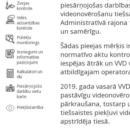
Zvejas
piesārņojošas darbības
kontrole
videonovērošanu tiešsai
Vides
Administratīvā rajona t
aizsardzības
kontrole
un samērīgu.
Putekļu
monitorings
Šādas pieejas mērķis i
Iesniegumi un
normatīvo aktu kontroli
informatīvie
iespējas ātrāk un VVD
paziņojumi
atbildīgajam operato
Kalkulatori un
rīki
2019. gada vasarā VVD
Piesārņojošo
darbību vietu
pastāvīgu videonovēro
karte
pārkraušana, tostarp 
Piekļūstamība
tiešsaistes piekļuvi vi
apstrīdēja tiesā.