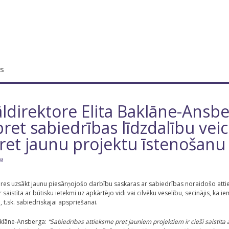
s
ldirektore Elita Baklāne-Ans
ret sabiedrības līdzdalību vei
pret jaunu projektu īstenošanu
ba
es uzsākt jaunu piesārņojošo darbību saskaras ar sabiedrības noraidošo attieks
istīta ar būtisku ietekmi uz apkārtējo vidi vai cilvēku veselību, secinājis, ka 
, t.sk. sabiedriskajai apspriešanai.
aklāne-Ansberga:
“Sabiedrības attieksme pret jauniem projektiem ir cieši saistīta