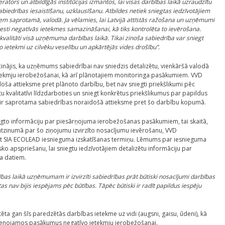
tors un atbildīgās institūcijas izmantos, lai visas darbības laikā uzraudzītu
abiedrības iesaistīšanu, uzklausīšanu. Atbildes netiek sniegtas iedzīvotājiem
rtiem saprotamā, valodā. Ja vēlamies, lai Latvijā attīstās ražošana un uzņēmumi
eviesti negatīvās ietekmes samazināšanai, kā tiks kontrolēta to ievērošana.
s kvalitāti visā uzņēmuma darbības laikā. Tikai zinoša sabiedrība var sniegt
 ietekmi uz cilvēku veselību un apkārtējās vides drošību”.
nājis, ka uzņēmums sabiedrībai nav sniedzis detalizētu, vienkāršā valodā
etekmju ierobežošanai, kā arī plānotajiem monitoringa pasākumiem. VVD
doša attieksme pret plānoto darbību, bet nav sniegti priekšlikumi pēc
ētu kvalitatīvi līdzdarboties un sniegt konkrētus priekšlikumus par papildus
i ir saprotama sabiedrības noraidošā attieksme pret šo darbību kopumā.
egto informāciju par piesārņojuma ierobežošanas pasākumiem, tai skaitā,
 atzinumā par šo ziņojumu izvirzīto nosacījumu ievērošanu, VVD
nāt SIA ECOLEAD iesnieguma izskatīšanas termiņu. Lēmums par iesnieguma
ko apspriešanu, lai sniegtu iedzīvotājiem detalizētu informāciju par
a datiem.
ības laikā uzņēmumam ir izvirzīti sabiedrības prāt būtiski nosacījumi darbības
s nav bijis iespējams pēc būtības. Tāpēc būtiski ir radīt papildus iespēju
ēta gan šīs paredzētās darbības ietekme uz vidi (augsni, gaisu, ūdeni), kā
i īstenojamos pasākumus negatīvo ietekmju ierobežošanai.