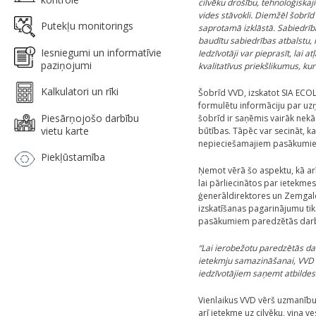
cilvēku drošību, tehnoloģiskaj
vides stāvokli. Diemžēl šobrīd
Putekļu monitorings
saprotamā izklāstā. Sabiedrība
baudītu sabiedrības atbalstu, 
Iesniegumi un informatīvie
Iedzīvotāji var pieprasīt, lai
paziņojumi
kvalitatīvus priekšlikumus, ku
Kalkulatori un rīki
Šobrīd VVD, izskatot SIA ECO
formulētu informāciju par uz
Piesārņojošo darbību
šobrīd ir saņēmis vairāk nekā
vietu karte
būtības. Tāpēc var secināt, ka
nepieciešamajiem pasākumiem,
Piekļūstamība
Ņemot vērā šo aspektu, kā ar
lai pārliecinātos par ietekme
ģenerāldirektores un Zemgale
izskatīšanas pagarinājumu tik
pasākumiem paredzētās darbīb
“Lai ierobežotu paredzētās dar
ietekmju samazināšanai, VVD ir
iedzīvotājiem saņemt atbildes 
Vienlaikus VVD vērš uzmanību,
arī ietekme uz cilvēku, viņa 