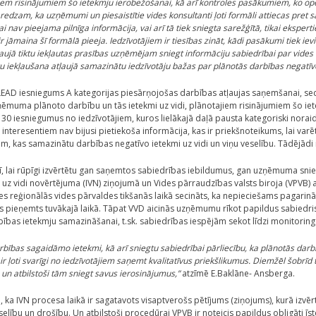
iem risinājumiem šo ietekmju ierobežošanai, kā arī kontroles pasākumiem, ko opera
 redzam, ka uzņēmumi un piesaistītie vides konsultanti ļoti formāli attiecas pret s
i nav pieejama pilnīga informācija, vai arī tā tiek sniegta sarežģītā, tikai ekspe
ir jāmaina šī formālā pieeja. Iedzīvotājiem ir tiesības zināt, kādi pasākumi tiek i
 atļaujā tiktu iekļautas prasības uzņēmējam sniegt informāciju sabiedrībai par vide
ru iekļaušana atļaujā samazinātu iedzīvotāju bažas par plānotās darbības negatīvo
LEAD iesniegums A kategorijas piesārņojošas darbības atļaujas saņemšanai, seci
ņēmuma plānoto darbību un tās ietekmi uz vidi, plānotajiem risinājumiem šo i
 30 iesniegumus no iedzīvotājiem, kuros lielākajā daļā pausta kategoriski norai
 interesentiem nav bijusi pietiekoša informācija, kas ir priekšnoteikums, lai var
 kas samazinātu darbības negatīvo ietekmi uz vidi un viņu veselību. Tādējād
ī, lai rūpīgi izvērtētu gan saņemtos sabiedrības iebildumus, gan uzņēmuma sni
s uz vidi novērtējuma (IVN) ziņojumā un Vides pārraudzības valsts biroja (VPVB)
s reģionālās vides pārvaldes tikšanās laikā secināts, ka nepieciešams pagari
s pieņemts tuvākajā laikā. Tāpat VVD aicinās uzņēmumu rīkot papildus sabiedris
as ietekmju samazināšanai, t.sk. sabiedrības iespējām sekot līdzi monitoring
bības sagaidāmo ietekmi, kā arī sniegtu sabiedrībai pārliecību, ka plānotās darb
 ļoti svarīgi no iedzīvotājiem saņemt kvalitatīvus priekšlikumus. Diemžēl šobrīd ta
un atbilstoši tām sniegt savus ierosinājumus,”
atzīmē E.Baklāne- Ansberga.
 ka IVN procesa laikā ir sagatavots visaptverošs pētījums (ziņojums), kurā izvērt
veselību un drošību. Un atbilstoši procedūrai VPVB ir noteicis papildus obligāt