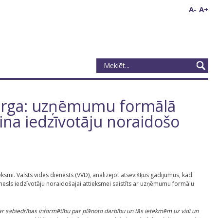
A-
A+
berga: uzņēmumu formālā
cina iedzīvotāju noraidošo
mi. Valsts vides dienests (VVD), analizējot atsevišķus gadījumus, kad
iemesls iedzīvotāju noraidošajai attieksmei saistīts ar uzņēmumu formālu
 ar sabiedrības informētību par plānoto darbību un tās ietekmēm uz vidi un