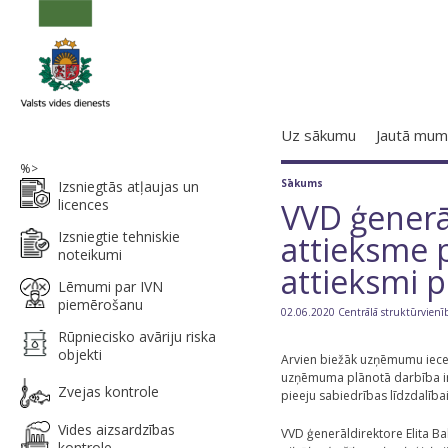
Uz sākumu
Jautā mum
%>
Sākums
Izsniegtās atļaujas un
licences
VVD ģenerā
Izsniegtie tehniskie
attieksme p
noteikumi
attieksmi 
Lēmumi par IVN
piemērošanu
02.06.2020 Centrālā struktūrvienī
Rūpniecisko avāriju riska
objekti
Arvien biežāk uzņēmumu iecer
uzņēmuma plānotā darbība ir sa
Zvejas kontrole
pieeju sabiedrības līdzdalībai
Vides aizsardzības
VVD ģenerāldirektore Elita B
kontrole