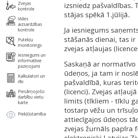
Zvejas
izsniedz pašvaldības. 
kontrole
stājas spēkā 1.jūlijā.
Vides
aizsardzības
Ja iesniegums saņemts 
kontrole
stāšanās dienai, tas ir
Putekļu
monitorings
zvejas atļaujas (licence
Iesniegumi un
informatīvie
Saskaņā ar normatīvo r
paziņojumi
ūdeņos, ja tam ir nosl
Kalkulatori un
pašvaldībā, kuras terit
rīki
(licenci). Zvejas atļaujā
Piesārņojošo
darbību vietu
limits (tīkliem - tīklu
karte
tostarp vēžu un trīsuļ
Piekļūstamība
attiecīgajos ūdeņos tā
zvejas žurnāls papīra f
elektroniski Latvijas 