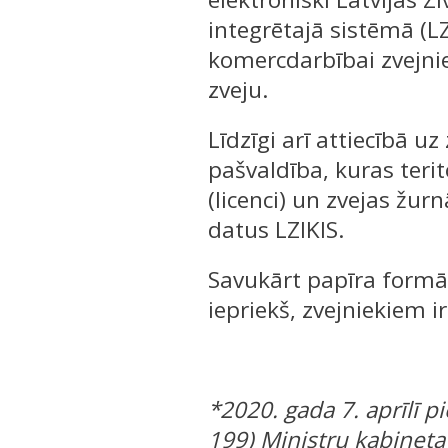
integrētajā sistēmā (LZI
komercdarbībai zvejnie
zveju.
Līdzīgi arī attiecībā uz
pašvaldība, kuras terit
(licenci) un zvejas žur
datus LZIKIS.
Savukārt papīra formā 
iepriekš, zvejniekiem i
*2020. gada 7. aprīlī
199) Ministru kabineta