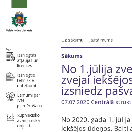
Uz sākumu
Jautā mums
%>
Izsniegtās
Sākums
atļaujas un
No 1.jūlija zv
licences
zvejai iekšēj
Izsniegtie
tehniskie
noteikumi
izsniedz pašv
Lēmumi par
IVN
07.07.2020 Centrālā strukt
piemērošanu
Rūpniecisko
No 2020. gada 1. jūlija
avāriju riska
objekti
iekšējos ūdeņos, Baltij