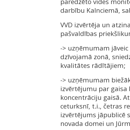
paredzēto vides monit
darbību Kalnciemā, sab
VVD izvērtēja un atzi
pašvaldības priekšlikum
-> uzņēmumam jāveic p
dzīvojamā zonā, sniedzo
kvalitātes rādītājiem;
-> uzņēmumam biežāk n
izvērtējumu par gaisa 
koncentrāciju gaisā. At
ceturksnī, t.i., četra
izvērtējums jāpublicē s
novada domei un Jūrma