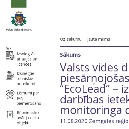
Uz sākumu
Jautā mums
%>
Izsniegtās
Sākums
atļaujas un
Valsts vides d
licences
piesārņojošas
Izsniegtie
tehniskie
noteikumi
“EcoLead” – i
Lēmumi par
darbības iet
IVN
piemērošanu
monitoringa d
Rūpniecisko
avāriju riska
11.08.2020 Zemgales reģio
objekti