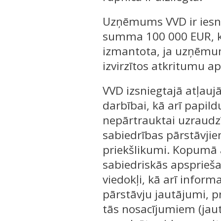
Uzņēmums VVD ir iesn
summa 100 000 EUR, ka
izmantota, ja uzņēmum
izvirzītos atkritumu 
VVD izsniegtajā atļaujā
darbībai, kā arī papil
nepārtrauktai uzraudzī
sabiedrības pārstāvji
priekšlikumi. Kopumā 
sabiedriskās apsprieša
viedokļi, kā arī infor
pārstāvju jautājumi, p
tās nosacījumiem (jau