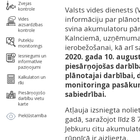
Zvejas
Valsts vides dienests (V
kontrole
informāciju par plānot
Vides
aizsardzības
svina akumulatoru pārs
kontrole
Kalnciemā, uzņēmuma
Putekļu
ierobežošanai, kā arī
monitorings
2020. gada 10. august
Iesniegumi un
informatīvie
piesārņojošas darbība
paziņojumi
plānotajai darbībai,
Kalkulatori un
rīki
monitoringa pasākum
sabiedrībai.
Piesārņojošo
darbību vietu
karte
Atļauja izsniegta noli
Piekļūstamība
gadā, saražojot līdz 
Jebkuru citu akumulat
rūpnīcā ir aizliegta.