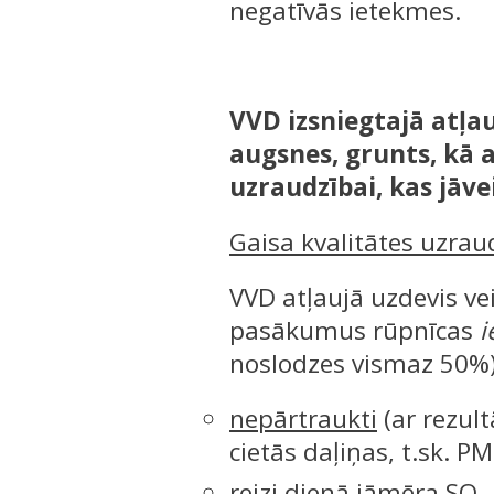
negatīvās ietekmes.
VVD izsniegtajā atļau
augsnes, grunts, kā 
uzraudzībai, kas jāve
Gaisa kvalitātes uzrau
VVD atļaujā uzdevis ve
pasākumus rūpnīcas
i
noslodzes vismaz 50%)
nepārtraukti
(ar rezul
cietās daļiņas, t.sk. PM
reizi dienā
jāmēra SO