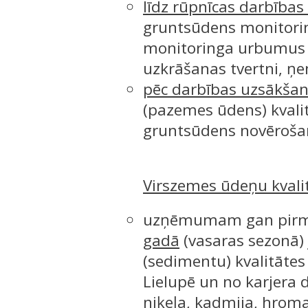
līdz rūpnīcas darbības
gruntsūdens monitoring
monitoringa urbumus a
uzkrāšanas tvertni, ņ
pēc darbības uzsākš
(pazemes ūdens) kvalit
gruntsūdens novēroša
Virszemes ūdeņu kvali
uzņēmumam gan pirms,
gadā
(vasaras sezonā)
(sedimentu) kvalitātes
Lielupē un no karjera 
niķeļa, kadmija, hroma