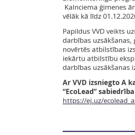
Kalnciema ģimenes ārs
vēlāk kā līdz 01.12.202
Papildus VVD veikts u
darbības uzsākšanas, g
novērtēs atbilstības 
iekārtu atbilstību eks
darbības uzsākšanas i
Ar VVD izsniegto A k
“EcoLead” sabiedrība
https://ej.uz/ecolead_