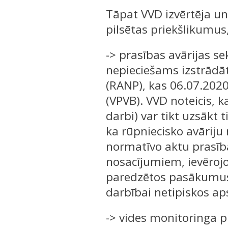
Tāpat VVD izvērtēja u
pilsētas priekšlikumus,
-> prasības avārijas 
nepieciešams izstrādā
(RANP), kas 06.07.2020
(VPVB). VVD noteicis, k
darbi) var tikt uzsākt
ka rūpniecisko avāriju
normatīvo aktu prasīb
nosacījumiem, ievēroj
paredzētos pasākumus. 
darbībai netipiskos ap
-> vides monitoringa pr