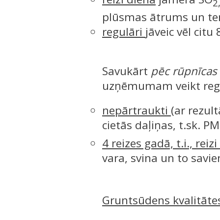
2
plūsmas ātrums un t
regulāri
jāveic vēl citu
Savukārt
pēc rūpnīcas 
uzņēmumam veikt regu
nepārtraukti
(ar rezul
cietās daļiņas, t.sk. PM
4 reizes gadā, t.i., reiz
vara, svina un to sav
Gruntsūdens kvalitāte