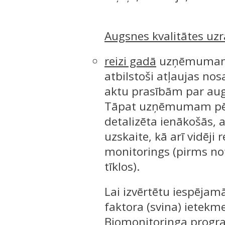
Augsnes kvalitātes uz
reizi gadā
uzņēmumam j
atbilstoši atļaujas no
aktu prasībām par aug
Tāpat uzņēmumam pēc 
detalizēta ienākošās,
uzskaite, kā arī vidēji
monitorings (pirms no
tīklos).
Lai izvērtētu iespējam
faktora (svina) ietekm
Biomonitoringa progra