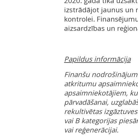
2020. gadā tika uzsākt
izstrādājot jaunus un 
kontrolei. Finansējum
aizsardzības un reģion
Papildus informācija
Finanšu nodrošinājumu
atkritumu apsaimnieko
apsaimniekotājiem, kur
pārvadāšanai, uzglabāša
rekultivētas izgāztuves
vai B kategorijas pies
vai reģenerācijai.