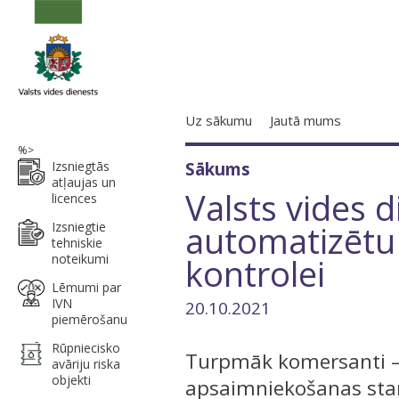
Uz sākumu
Jautā mums
%>
Izsniegtās
Sākums
atļaujas un
Valsts vides d
licences
automatizētu 
Izsniegtie
tehniskie
noteikumi
kontrolei
Lēmumi par
IVN
20.10.2021
piemērošanu
Rūpniecisko
Turpmāk komersanti – 
avāriju riska
objekti
apsaimniekošanas star