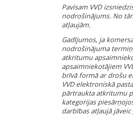
Pavisam VVD izsniedzi
nodrošinājums. No tām
atļaujām.
Gadījumos, ja komersa
nodrošinājuma termiņa
atkritumu apsaimnieko
apsaimniekotājiem VVD
brīvā formā ar drošu e
VVD elektroniskā past
pārtraukta atkritumu pā
kategorijas piesārņojo
darbības atļaujā jāvei