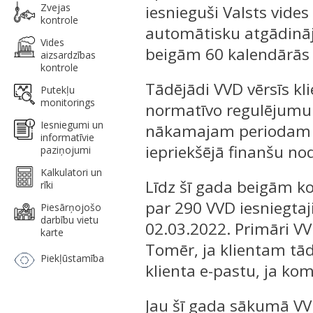
Zvejas
iesnieguši Valsts vid
kontrole
automātisku atgādinā
Vides
beigām 60 kalendārās
aizsardzības
kontrole
Tādējādi VVD vērsīs kl
Putekļu
monitorings
normatīvo regulējumu
Iesniegumi un
nākamajam periodam jā
informatīvie
iepriekšējā finanšu n
paziņojumi
Kalkulatori un
Līdz šī gada beigām ko
rīki
par 290 VVD iesniegta
Piesārņojošo
darbību vietu
02.03.2022. Primāri VV
karte
Tomēr, ja klientam tād
Piekļūstamība
klienta e-pastu, ja ko
Jau šī gada sākumā VVD