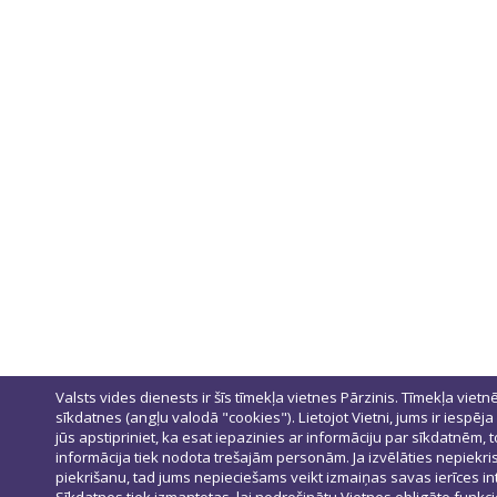
Valsts vides dienests ir šīs tīmekļa vietnes Pārzinis. Tīmekļa vietn
sīkdatnes (angļu valodā "cookies"). Lietojot Vietni, jums ir iespēja
jūs apstipriniet, ka esat iepazinies ar informāciju par sīkdatnēm
informācija tiek nodota trešajām personām. Ja izvēlāties nepiekris
piekrišanu, tad jums nepieciešams veikt izmaiņas savas ierīces 