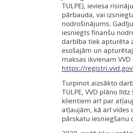
TULPE), ieviesa risināj
pārbauda, vai izsniegt
nodrošinājums. Gadīju
iesniegts finanšu nodro
darbība tiek apturēta 
esošajām un apturētaj
maksas ikvienam VVD p
https://registri.vvd.gov
Turpinot aizsākto darb
TULPE, VVD plāno līdz
klientiem arī par atļa
atļaujām, kā arī vides 
pārskatu iesniegšanu 