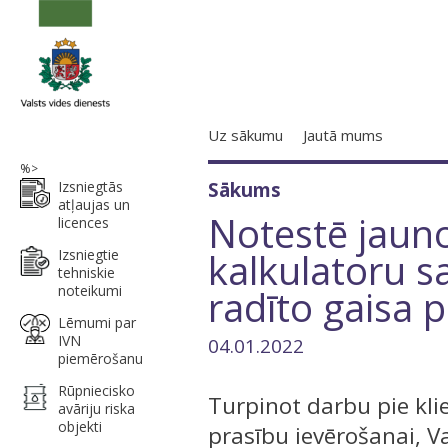
Uz sākumu
Jautā mums
%>
Izsniegtās
Sākums
atļaujas un
Notestē jaun
licences
kalkulatoru 
Izsniegtie
tehniskie
noteikumi
radīto gaisa 
Lēmumi par
IVN
04.01.2022
piemērošanu
Rūpniecisko
Turpinot darbu pie kli
avāriju riska
objekti
prasību ievērošanai, Va