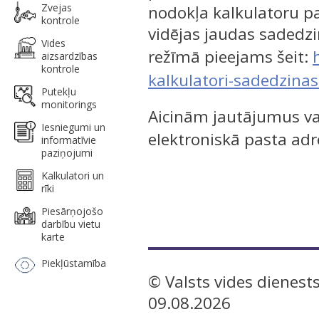
Zvejas
nodokļa kalkulatoru p
kontrole
vidējas jaudas sadedzi
Vides
režīmā pieejams šeit:
aizsardzības
kontrole
kalkulatori-sadedzina
Putekļu
monitorings
Aicinām jautājumus va
Iesniegumi un
elektroniskā pasta adr
informatīvie
paziņojumi
Kalkulatori un
rīki
Piesārņojošo
darbību vietu
karte
Piekļūstamība
© Valsts vides dienests
09.08.2026