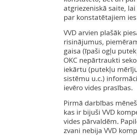
atgriezeniskā saite, l
par konstatētajiem i
VVD arvien plašāk pi
risinājumus, piemēram,
gaisa (īpaši ogļu pute
OKC nepārtraukti seko 
iekārtu (putekļu mērī
sistēmu u.c.) informā
ievēro vides prasības.
Pirmā darbības mēneša
kas ir bijuši VVD komp
vides pārvaldēm. Papi
zvani nebija VVD komp