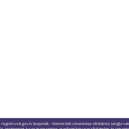
ē registri.vvd.gov.lv (turpmāk - Vietne) tiek izmantotas sīkdatnes (angļu val
 jūs apstipriniet, ka esat iepazinies ar informāciju par sīkdatnēm, to izman