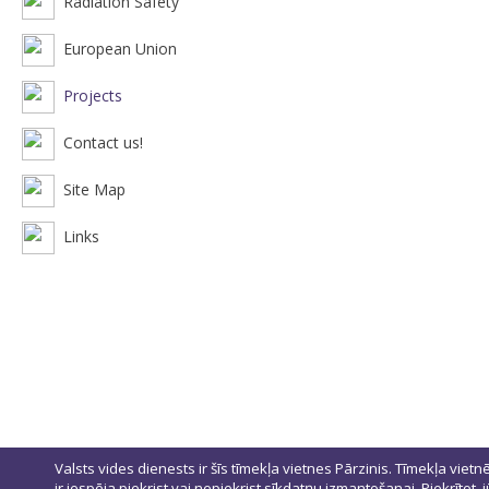
Radiation Safety
European Union
Projects
Contact us!
Site Map
Links
Valsts vides dienests ir šīs tīmekļa vietnes Pārzinis. Tīmekļa vietn
ir iespēja piekrist vai nepiekrist sīkdatņu izmantošanai. Piekrītot,