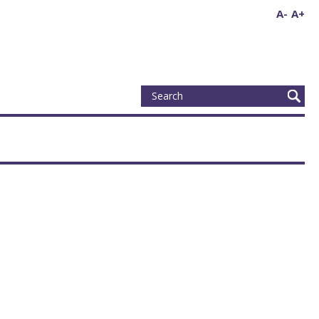
A-
A+