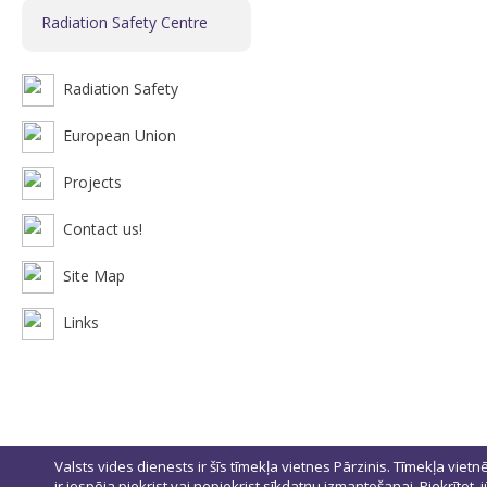
Radiation Safety Centre
Radiation Safety
European Union
Projects
Contact us!
Site Map
Links
Valsts vides dienests ir šīs tīmekļa vietnes Pārzinis. Tīmekļa vietn
ir iespēja piekrist vai nepiekrist sīkdatņu izmantošanai. Piekrītot,