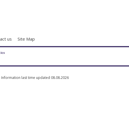
act us
Site Map
tics
- Information last time updated 08.08.2026