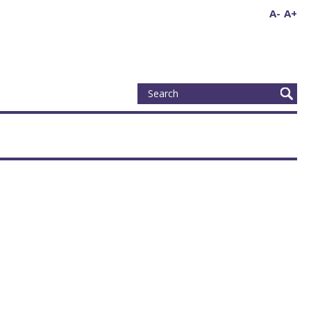
A-
A+