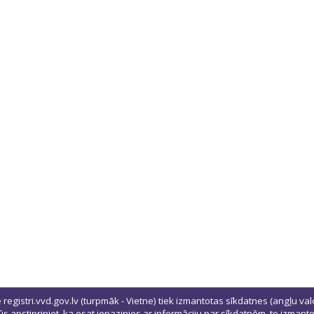
ē registri.vvd.gov.lv (turpmāk - Vietne) tiek izmantotas sīkdatnes (angļu val
 jūs apstipriniet, ka esat iepazinies ar informāciju par sīkdatnēm, to izman