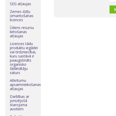
SEG atļaujas
M
Zemes dzīļu
izmantošanas
licences
Ūdens resursu
lietošanas
atļaujas
Licences tādu
produktu iegādei
vai tirdzniecībai,
kuru sastāvā ir
paaugstināts
organisko
šķīdinātāju
saturs
Atkritumu
apsaimniekošanas
atļaujas
Darbības ar
jonizējošā
starojuma
avotiem