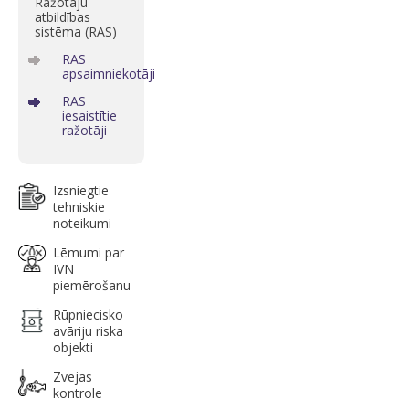
Ražotāju
atbildības
sistēma (RAS)
RAS
apsaimniekotāji
RAS
iesaistītie
ražotāji
Izsniegtie
tehniskie
noteikumi
Lēmumi par
IVN
piemērošanu
Rūpniecisko
avāriju riska
objekti
Zvejas
kontrole