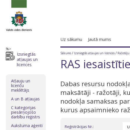
Uz sākumu
Jautā mums
%>
/
/
Sākums
Izsniegtās atļaujas un licences
Ražotāju 
Izsniegtās
RAS iesaistītie
atļaujas un
licences
Atļauju un
Dabas resursu nodokļa
licenču
meklētājs
maksātāji - ražotāji, 
A un B atļaujas
nodokļa samaksas par
C kategorijas
kurus apsaimnieko ražo
piesārņojošo
darbību reģistrs
Aukstuma aģenti
Reģistrācijas Nr.: