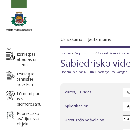
Uz sākumu
Jautā mums
%>
/
/
Sākums
Zvejas kontrole
Sabiedrisko vides in
Izsniegtās
atļaujas un
Sabiedrisko vide
licences
Pieejami dati par A, B un C piesārņojuma kategor
Izsniegtie
tehniskie
noteikumi
Vārds, Uzvārds
Lēmumi par
IVN
piemērošanu
Apliecības Nr.
Rūpniecisko
avāriju riska
Uzraugošā pašvaldība
objekti