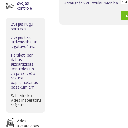
Zvejas
Uzraugošā VVD struktūrvienība
kontrole
M
Zvejas kuģu
saraksts
Zvejas tīklu
tirdzniecība un
izgatavošana
Pārskati par
dabas
aizsardzības,
kontroles un
zivju vai vēžu
resursu
papildināšanas
pasākumiem
Sabiedrisko
vides inspektoru
reģistrs
Vides
aizsardzības