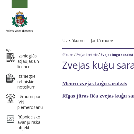
Uz sākumu
Jautā mums
%>
/
/
Sākums
Zvejas kontrole
Zvejas kuģu sarakst
Izsniegtās
atļaujas un
Zvejas kuģu sar
licences
Izsniegtie
tehniskie
Mencu zvejas kuģu saraksts
noteikumi
Rīgas jūras līča zvejas kuģu s
Lēmumi par
IVN
piemērošanu
Rūpniecisko
avāriju riska
objekti