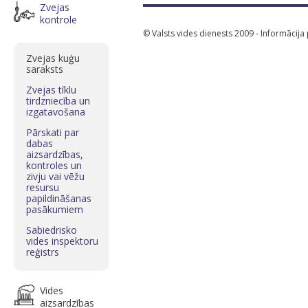
Zvejas
kontrole
© Valsts vides dienests 2009 - Informācija
Zvejas kuģu
saraksts
Zvejas tīklu
tirdzniecība un
izgatavošana
Pārskati par
dabas
aizsardzības,
kontroles un
zivju vai vēžu
resursu
papildināšanas
pasākumiem
Sabiedrisko
vides inspektoru
reģistrs
Vides
aizsardzības