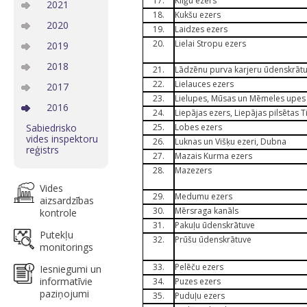
17.
Kliģu ezers
2021
18.
Kukšu ezers
2020
19.
Laidzes ezers
20.
Lielai Stropu ezers
2019
2018
21.
Lādzēnu purva karjeru ūdenskrāt
22.
Lielauces ezers
2017
23.
Lielupes, Mūsas un Mēmeles upe
2016
24.
Liepājas ezers, Liepājas pilsētas 
Sabiedrisko
25.
Lobes ezers
vides inspektoru
26.
Luknas un Višķu ezeri, Dubna
reģistrs
27.
Mazais Kurma ezers
28.
Mazezers
Vides
29.
Medumu ezers
aizsardzības
30.
Mērsraga kanāls
kontrole
31.
Pakuļu ūdenskrātuve
Putekļu
32.
Prūšu ūdenskrātuve
monitorings
33.
Pelēču ezers
Iesniegumi un
informatīvie
34.
Puzes ezers
paziņojumi
35.
Puduļu ezers