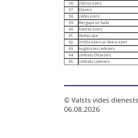
56.
Zebrus ezers
57.
Ežezers
58.
Lādes ezers
59.
Mergupe un Suda
60.
Āsteres ezers
61.
Ventas upe
62.
Drīdža ezers un Sīvera ez
63.
Augstrozes Lielezers
64.
Limbažu Dūņezers
65.
Limbažu Lielezers
© Valsts vides dienests
06.08.2026