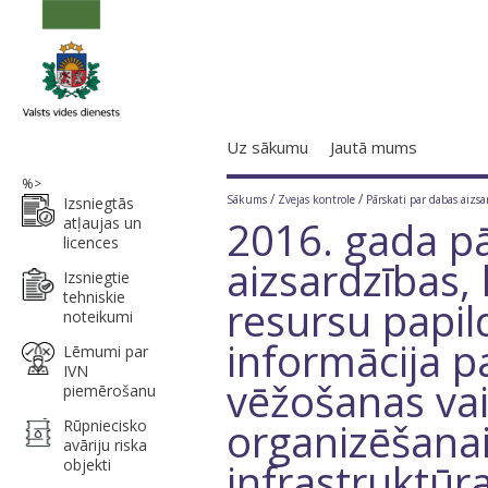
Uz sākumu
Jautā mums
%>
/
/
Sākums
Zvejas kontrole
Pārskati par dabas aizs
Izsniegtās
2016. gada pā
atļaujas un
licences
aizsardzības, 
Izsniegtie
tehniskie
resursu papi
noteikumi
informācija p
Lēmumi par
IVN
vēžošanas va
piemērošanu
organizēšana
Rūpniecisko
avāriju riska
infrastruktūr
objekti