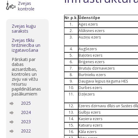
Zvejas
kontrole
Nr.p.k.
Ūdenstilpe
1.
Aģes ezers
Zvejas kuģu
saraksts
2.
Alūksnes ezers
3.
Auziņu ezers
Zvejas tīklu
tirdzniecība un
4.
Augšezers
izgatavošana
5.
Baļotes ezers
Pārskati par
6.
Briģenes ezers
dabas
7.
Brutuļu dzirnavezers
aizsardzības,
kontroles un
8.
Burtnieku ezers
zivju vai vēžu
9.
Daugava lejpus Ķeguma HES
resursu
10.
Durbes ezers
papildināšanas
pasākumiem
11.
Dziļezers
2025
12.
Ezeres dzirnavu dīķis un Sustes dīķ
2024
13.
Gulbju ezers
14.
Kaņiera ezers
2023
15.
Katvaru ezers
2022
16.
Kāla ezers