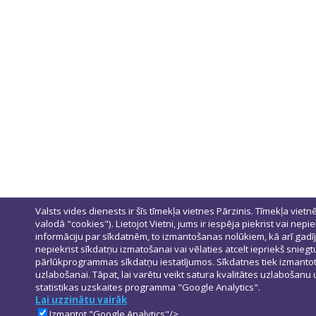
Valsts vides dienests ir šīs tīmekļa vietnes Pārzinis. Tīmekļa vietn
valodā "cookies"). Lietojot Vietni, jums ir iespēja piekrist vai nepi
informāciju par sīkdatnēm, to izmantošanas nolūkiem, kā arī gadī
nepiekrist sīkdatņu izmatošanai vai vēlaties atcelt iepriekš snieg
pārlūkprogrammas sīkdatņu iestatījumos. Sīkdatnes tiek izmantotas
uzlabošanai. Tāpat, lai varētu veikt satura kvalitātes uzlabošanu
statistikas uzskaites programma "Google Analytics".
Lai uzzinātu vairāk
Izmantot "Google Analytics"/>