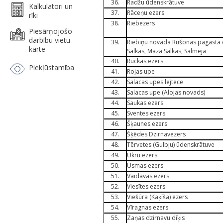
36.
Radžu ūdenskrātuve
Kalkulatori un
37.
Rāceņu ezers
rīki
38.
Riebezers
Piesārņojošo
darbību vietu
39.
Riebiņu novada Rušonas pagasta eze
karte
Salkas, Mazā Salkas, Salmeja
40.
Ruckas ezers
Piekļūstamība
41.
Rojas upe
42.
Salacas upes lejtece
43.
Salacas upe (Alojas novads)
44.
Saukas ezers
45.
Sventes ezers
46.
Šķaunes ezers
47.
Šķēdes Dzirnavezers
48.
Tērvetes (Gulbju) ūdenskrātuve
49.
Ukru ezers
50.
Usmas ezers
51.
Vaidavas ezers
52.
Viesītes ezers
53.
Viešūra (Kaķīša) ezers
54.
Vīragnas ezers
55.
Zaņas dzirnavu dīķis