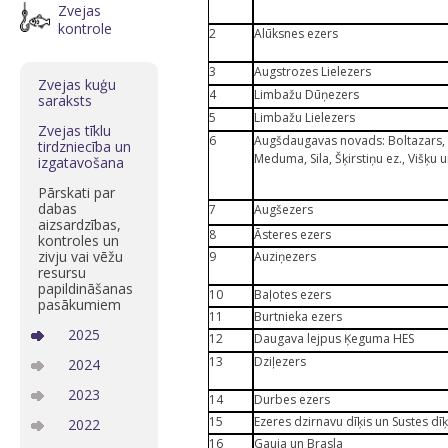
Zvejas
kontrole
2
Alūksnes ezers
3
Augstrozes Lielezers
Zvejas kuģu
4
Limbažu Dūņezers
saraksts
5
Limbažu Lielezers
Zvejas tīklu
6
Augšdaugavas novads: Boltazars, Br
tirdzniecība un
Meduma, Sila, Šķirstiņu ez., Višķ
izgatavošana
Pārskati par
dabas
7
Augšezers
aizsardzības,
8
Āsteres ezers
kontroles un
zivju vai vēžu
9
Auziņezers
resursu
papildināšanas
10
Baļotes ezers
pasākumiem
11
Burtnieka ezers
2025
12
Daugava lejpus Ķeguma HES
13
Dziļezers
2024
2023
14
Durbes ezers
15
Ezeres dzirnavu dīķis un Sustes dīķ
2022
16
Gauja un Brasla