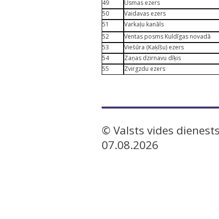
49
Usmas ezers
50
Vaidavas ezers
51
Varkaļu kanāls
52
Ventas posms Kuldīgas novadā
53
Viešūra (Kaķīšu) ezers
54
Zaņas dzirnavu dīķis
55
Zvirgzdu ezers
© Valsts vides dienests
07.08.2026