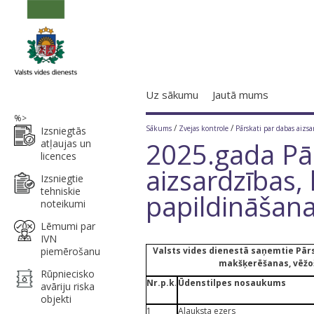
Uz sākumu
Jautā mums
%>
/
/
Sākums
Zvejas kontrole
Pārskati par dabas aizs
Izsniegtās
2025.gada Pā
atļaujas un
licences
aizsardzības, 
Izsniegtie
tehniskie
papildināšan
noteikumi
Lēmumi par
IVN
piemērošanu
Valsts vides dienestā saņemtie Pārs
makšķerēšanas, vēžo
Rūpniecisko
Nr.p.k
.
Ūdenstilpes nosaukums
avāriju riska
objekti
1
Alauksta ezers