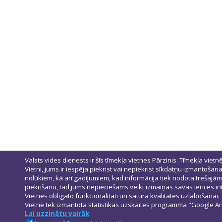
Valsts vides dienests ir šīs tīmekļa vietnes Pārzinis. Tīmekļa vietn
Vietni, jums ir iespēja piekrist vai nepiekrist sīkdatņu izmantošana
nolūkiem, kā arī gadījumiem, kad informācija tiek nodota trešajām 
piekrišanu, tad jums nepieciešams veikt izmaiņas savas ierīces i
Vietnes obligāto funkcionalitāti un satura kvalitātes uzlabošanai.
Vietnē tek izmantota statistikas uzskaites programma "Google Ana
Lai uzzinātu vairāk