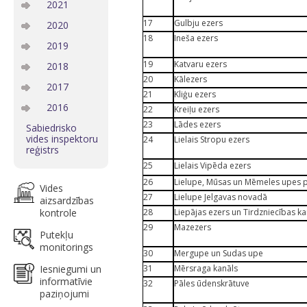
2021
17
Gulbju ezers
2020
18
Ineša ezers
2019
19
Katvaru ezers
2018
20
Kālezers
2017
21
Kliģu ezers
2016
22
Kreiļu ezers
23
Lādes ezers
Sabiedrisko
vides inspektoru
24
Lielais Stropu ezers
reģistrs
25
Lielais Vipēda ezers
26
Lielupe, Mūsas un Mēmeles upes
Vides
27
Lielupe Jelgavas novadā
aizsardzības
kontrole
28
Liepājas ezers un Tirdzniecības ka
29
Mazezers
Putekļu
monitorings
30
Mergupe un Sudas upe
Iesniegumi un
31
Mērsraga kanāls
informatīvie
32
Pāles ūdenskrātuve
paziņojumi