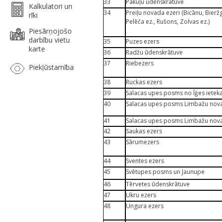
33
Pakuļu ūdenskrātuve
Kalkulatori un
34
Preiļu novada ezeri (Bicānu, Bieržga
rīki
Pelēča ez., Rušons, Zolvas ez.)
Piesārņojošo
darbību vietu
35
Puzes ezers
karte
36
Radžu ūdenskrātuve
37
Riebezers
Piekļūstamība
38
Ruckas ezers
39
Salacas upes posms no Īģes ietekas
40
Salacas upes posms Limbažu novada 
41
Salacas upes posms Limbažu novad
42
Saukas ezers
43
Sārumezers
44
Sventes ezers
45
Svētupes posms un Jaunupe
46
Tērvetes ūdenskrātuve
47
Ukru ezers
48
Ungura ezers