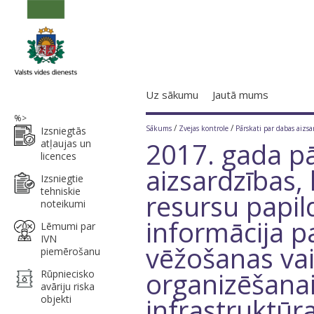
Uz sākumu
Jautā mums
%>
/
/
Sākums
Zvejas kontrole
Pārskati par dabas aizs
Izsniegtās
2017. gada pā
atļaujas un
licences
aizsardzības, 
Izsniegtie
tehniskie
resursu papi
noteikumi
informācija p
Lēmumi par
IVN
vēžošanas va
piemērošanu
organizēšana
Rūpniecisko
avāriju riska
infrastruktūr
objekti