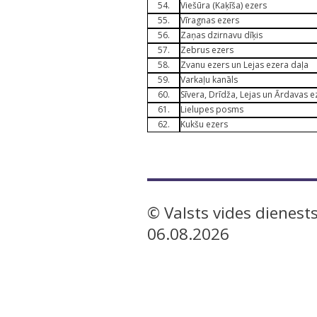
54.
Viešūra (Kaķīša) ezers
55.
Vīragnas ezers
56.
Zaņas dzirnavu dīķis
57.
Zebrus ezers
58.
Zvanu ezers un Lejas ezera daļa
59.
Varkaļu kanāls
60.
Sīvera, Drīdža, Lejas un Ārdavas e
61.
Lielupes posms
62.
Kukšu ezers
© Valsts vides dienests
06.08.2026