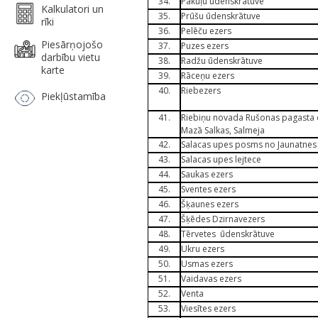
34.
Pakuļu ūdenskrātuve
Kalkulatori un
35.
Prūšu ūdenskrātuve
rīki
36.
Pelēču ezers
Piesārņojošo
37.
Puzes ezers
darbību vietu
38.
Radžu ūdenskrātuve
karte
39.
Rāceņu ezers
40.
Riebezers
Piekļūstamība
41.
Riebiņu novada Rušonas pagasta eze
Mazā Salkas, Salmeja
42.
Salacas upes posms no Jaunatnes u
43.
Salacas upes lejtece
44.
Saukas ezers
45.
Sventes ezers
46.
Šķaunes ezers
47.
Šķēdes Dzirnavezers
48.
Tērvetes ūdenskrātuve
49.
Ukru ezers
50.
Usmas ezers
51.
Vaidavas ezers
52.
Venta
53.
Viesītes ezers