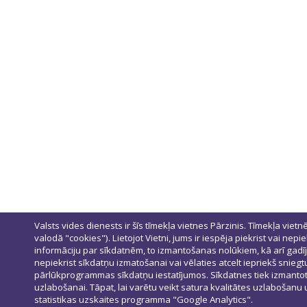
Valsts vides dienests ir šīs tīmekļa vietnes Pārzinis. Tīmekļa vietn
valodā "cookies"). Lietojot Vietni, jums ir iespēja piekrist vai nepi
informāciju par sīkdatnēm, to izmantošanas nolūkiem, kā arī gadī
nepiekrist sīkdatņu izmatošanai vai vēlaties atcelt iepriekš snieg
pārlūkprogrammas sīkdatņu iestatījumos. Sīkdatnes tiek izmantotas
uzlabošanai. Tāpat, lai varētu veikt satura kvalitātes uzlabošanu
statistikas uzskaites programma "Google Analytics".