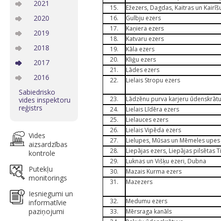
2021
15.
Ežezers, Dagdas, Kaitras un Kairīš
2020
16.
Gulbju ezers
17.
Kaņiera ezers
2019
18.
Katvaru ezers
2018
19.
Kāla ezers
20.
Kliģu ezers
2017
21.
Lādes ezers
2016
22.
Lielais Stropu ezers
Sabiedrisko
23.
Lādzēnu purva karjeru ūdenskrāt
vides inspektoru
reģistrs
24.
Lielais Līdēra ezers
25.
Lielauces ezers
26.
Lielais Vipēda ezers
Vides
27.
Lielupes, Mūsas un Mēmeles upe
aizsardzības
28.
Liepājas ezers, Liepājas pilsētas 
kontrole
29.
Luknas un Višķu ezeri, Dubna
Putekļu
30.
Mazais Kurma ezers
monitorings
31.
Mazezers
Iesniegumi un
32.
Medumu ezers
informatīvie
paziņojumi
33.
Mērsraga kanāls