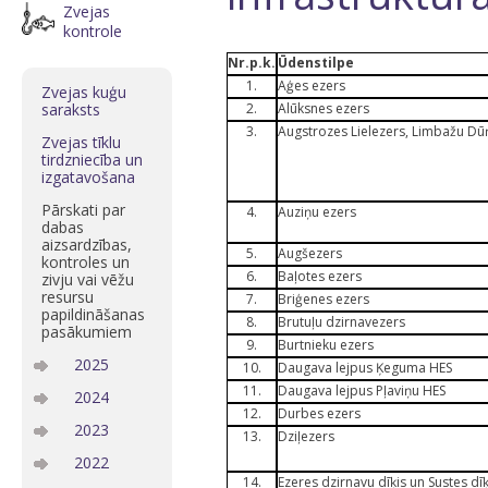
Zvejas
kontrole
Nr.p.k.
Ūdenstilpe
1.
Aģes ezers
Zvejas kuģu
saraksts
2.
Alūksnes ezers
3.
Augstrozes Lielezers, Limbažu Dū
Zvejas tīklu
tirdzniecība un
izgatavošana
Pārskati par
4.
Auziņu ezers
dabas
aizsardzības,
5.
Augšezers
kontroles un
6.
Baļotes ezers
zivju vai vēžu
resursu
7.
Briģenes ezers
papildināšanas
8.
Brutuļu dzirnavezers
pasākumiem
9.
Burtnieku ezers
2025
10.
Daugava lejpus Ķeguma HES
11.
Daugava lejpus Pļaviņu HES
2024
12.
Durbes ezers
2023
13.
Dziļezers
2022
14.
Ezeres dzirnavu dīķis un Sustes dīķ